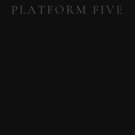
P
L
A
T
F
O
R
M
F
I
V
E